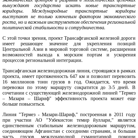
вынуждают государства искать новые транспортные
коридоры. Международные транспортные коридоры
выступают не только ключевым фактором экономического
роста, но и важным инструментом обеспечения региональной
политической стабильности и сотрудничества.
С этой точки зрения, проект Трансафганской железной дороги
имеет решающее значение для укрепления позиций
Центральной Азии в мировой торговой системе, расширения
возможностей выхода к морским портам и ускорения
процессов региональной интеграции.
Трансафганская железнодорожная линия, строящаяся в рамках
проекта, имеет протяженность 647 км и позволит перевозить
16 миллионов тонн грузов в год. Ожидается, что время
перевозки по этому маршруту сократится до 3-5 дней. В
сочетании с существующей железнодорожной линией "Термез
– Мазари – Шариф" эффективность проекта может еще
больше повыситься.
Линия "Термез - Мазари-Шариф," построенная в 2011 году
при участии АО "Узбекистон темир йуллари," является
единственным стабильным железнодорожным маршрутом,
соединяющим Афганистан с соседними странами, и большая
часть грузов международной гуманитарной помощи