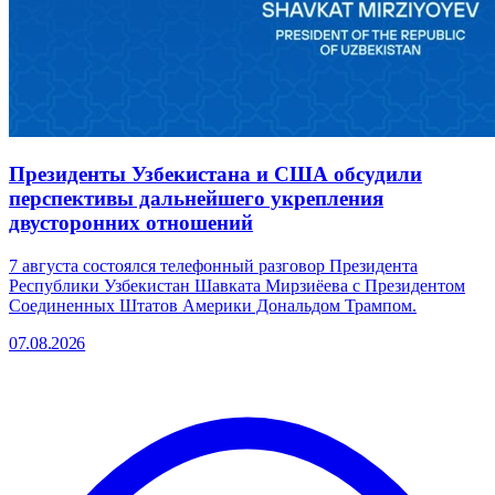
Президенты Узбекистана и США обсудили
перспективы дальнейшего укрепления
двусторонних отношений
7 августа состоялся телефонный разговор Президента
Республики Узбекистан Шавката Мирзиёева с Президентом
Соединенных Штатов Америки Дональдом Трампом.
07.08.2026