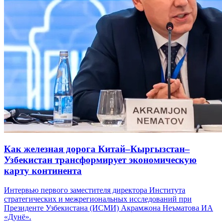
Как железная дорога Китай–Кыргызстан–
Узбекистан трансформирует экономическую
карту континента
Интервью первого заместителя директора Института
стратегических и межрегиональных исследований при
Президенте Узбекистана (ИСМИ) Акрамжона Неъматова ИА
«Дунё».