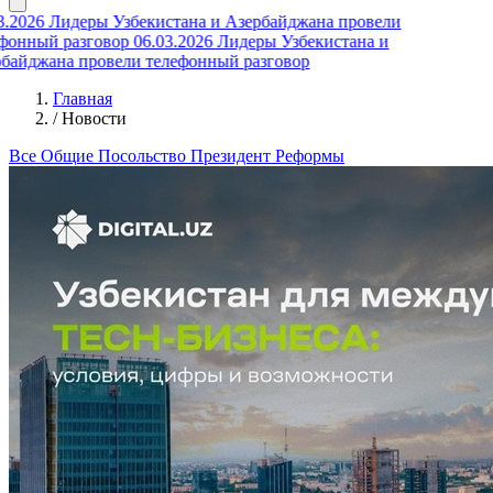
3.2026
Лидеры Узбекистана и Азербайджана провели
фонный разговор
06.03.2026
Лидеры Узбекистана и
байджана провели телефонный разговор
Главная
/
Новости
Все
Общие
Посольство
Президент
Реформы