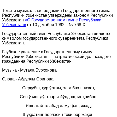
Текст и музыкальная редакция Государственного гимна
Республики Узбекистан утверждены законом Республики
Узбекистан
«О Государственном гимне Республики
Узбекистан»
от 10 декабря 1992 г. № 768-ХII.
Государственный гимн Республики Узбекистан является
символом государственного суверенитета Республики
Узбекистан.
Глубокое уважение к Государственному гимну
Республики Узбекистан — патриотический долг каждого
гражданина Республики Узбекистан.
Музыка - Мутала Бурхонова
Слова - Абдуллы Орипова
Серқуёш, ҳур ўлкам, элга бахт, нажот,
Сен ўзинг дўстларга йўлдош, меҳрибон!
Яшнагай то абад илму фан, ижод,
Шуҳратинг порласин токи бор жаҳон!