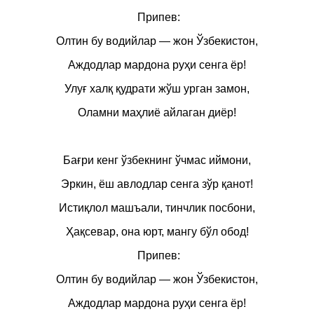
Припев:
Олтин бу водийлар — жон Ўзбекистон,
Аждодлар мардона руҳи сенга ёр!
Улуғ халқ қудрати жўш урган замон,
Оламни маҳлиё айлаган диёр!
Бағри кенг ўзбекнинг ўчмас иймони,
Эркин, ёш авлодлар сенга зўр қанот!
Истиқлол машъали, тинчлик посбони,
Ҳақсевар, она юрт, мангу бўл обод!
Припев:
Олтин бу водийлар — жон Ўзбекистон,
Аждодлар мардона руҳи сенга ёр!