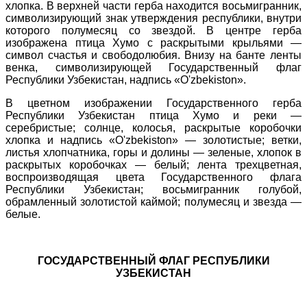
хлопка. В верхней части герба находится восьмигранник,
символизирующий знак утверждения республики, внутри
которого полумесяц со звездой. В центре герба
изображена птица Хумо с раскрытыми крыльями —
символ счастья и свободолюбия. Внизу на банте ленты
венка, символизирующей Государственный флаг
Республики Узбекистан, надпись «O'zbekiston».
В цветном изображении Государственного герба
Республики Узбекистан птица Хумо и реки —
серебристые; солнце, колосья, раскрытые коробочки
хлопка и надпись «O'zbekiston» — золотистые; ветки,
листья хлопчатника, горы и долины — зеленые, хлопок в
раскрытых коробочках — белый; лента трехцветная,
воспроизводящая цвета Государственного флага
Республики Узбекистан; восьмигранник голубой,
обрамленный золотистой каймой; полумесяц и звезда —
белые.
ГОСУДАРСТВЕННЫЙ ФЛАГ РЕСПУБЛИКИ
УЗБЕКИСТАН