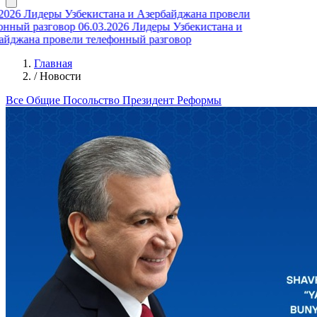
026
Лидеры Узбекистана и Азербайджана провели
ный разговор
06.03.2026
Лидеры Узбекистана и
джана провели телефонный разговор
Главная
/
Новости
Все
Общие
Посольство
Президент
Реформы