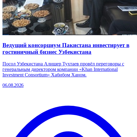
Ведущий консорциум Пакистана инвестирует в
гостиничный бизнес Узбекистана
Посол Узбекистана Алишер Тухтаев провёл переговоры с
генеральным директором компании «Khan International
Investment Consortium» Хабибом Ханом.
06.08.2026