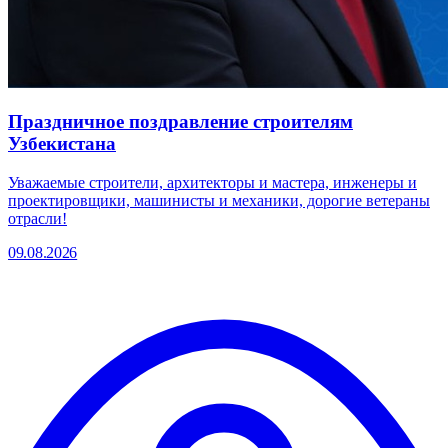
Праздничное поздравление строителям
Узбекистана
Уважаемые строители, архитекторы и мастера, инженеры и
проектировщики, машинисты и механики, дорогие ветераны
отрасли!
09.08.2026