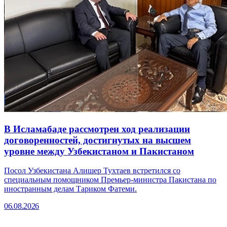
В Исламабаде рассмотрен ход реализации
договоренностей, достигнутых на высшем
уровне между Узбекистаном и Пакистаном
Посол Узбекистана Алишер Тухтаев встретился со
специальным помощником Премьер-министра Пакистана по
иностранным делам Тариком Фатеми.
06.08.2026