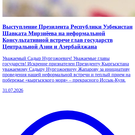
Выступление Президента Республики Узбекистан
Шавката Мирзиёева на неформальной
Консультативной встрече глав государств
Центральной Азии и Азербайджана
Уважаемый Садыр Нургожоевич! Уважаемые главы
государств! Искренне признателен Президенту Кыргызстана
уважаемому Садыру Нургожоевичу Жапарову за инициативу
проведения нашей неформальной встречи и теплый прием на
побережье «кыргызского моря» – прекрасного Иссык-Куля.
31.07.2026