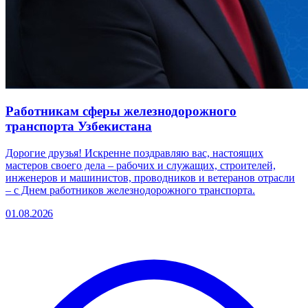
Работникам сферы железнодорожного
транспорта Узбекистана
Дорогие друзья! Искренне поздравляю вас, настоящих
мастеров своего дела – рабочих и служащих, строителей,
инженеров и машинистов, проводников и ветеранов отрасли
– с Днем работников железнодорожного транспорта.
01.08.2026