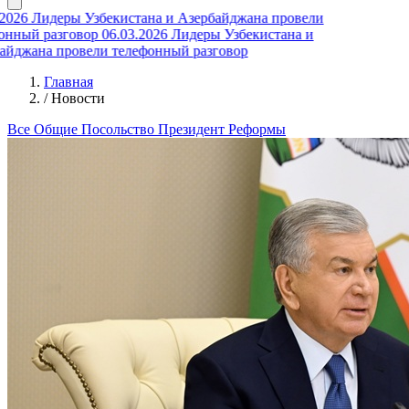
026
Лидеры Узбекистана и Азербайджана провели
ный разговор
06.03.2026
Лидеры Узбекистана и
джана провели телефонный разговор
Главная
/
Новости
Все
Общие
Посольство
Президент
Реформы