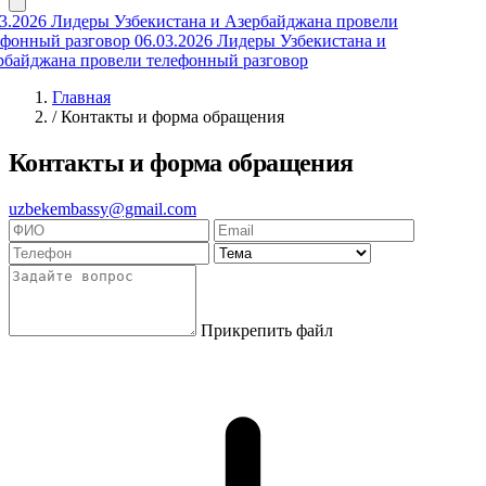
3.2026
Лидеры Узбекистана и Азербайджана провели
ефонный разговор
06.03.2026
Лидеры Узбекистана и
рбайджана провели телефонный разговор
Главная
/
Контакты и форма обращения
Контакты и форма обращения
uzbekembassy@gmail.com
Прикрепить файл