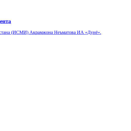
ента
кистана (ИСМИ) Акрамжона Неъматова ИА «Дунё».