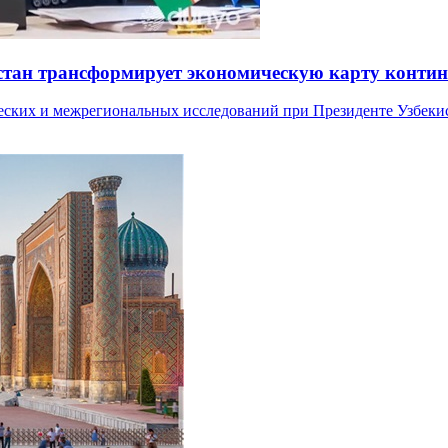
тан трансформирует экономическую карту контин
ических и межрегиональных исследований при Президенте Узбе