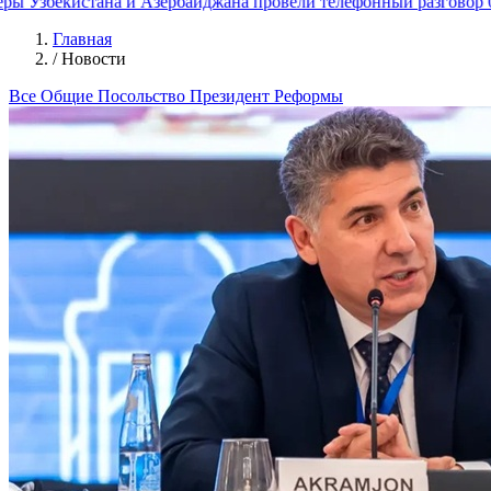
 Узбекистана и Азербайджана провели телефонный разговор
06.
Главная
/
Новости
Все
Общие
Посольство
Президент
Реформы