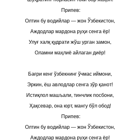
Припев:
Олтин бу водийлар — жон Ўзбекистон,
Аждодлар мардона руҳи сенга ёр!
Улуғ халқ қудрати жўш урган замон,
Оламни маҳлиё айлаган диёр!
Бағри кенг ўзбекнинг ўчмас иймони,
Эркин, ёш авлодлар сенга зўр қанот!
Истиқлол машъали, тинчлик посбони,
Ҳақсевар, она юрт, мангу бўл обод!
Припев:
Олтин бу водийлар — жон Ўзбекистон,
Аждодлар мардона руҳи сенга ёр!