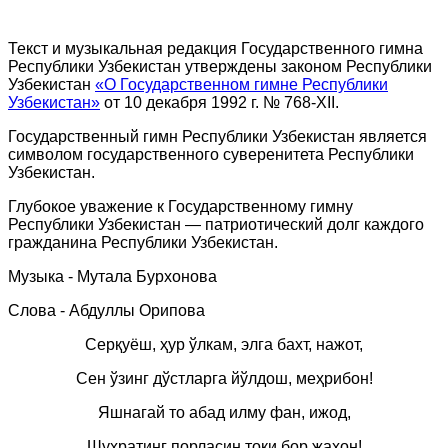
Текст и музыкальная редакция Государственного гимна
Республики Узбекистан утверждены законом Республики
Узбекистан
«О Государственном гимне Республики
Узбекистан»
от 10 декабря 1992 г. № 768-ХII.
Государственный гимн Республики Узбекистан является
символом государственного суверенитета Республики
Узбекистан.
Глубокое уважение к Государственному гимну
Республики Узбекистан — патриотический долг каждого
гражданина Республики Узбекистан.
Музыка - Мутала Бурхонова
Слова - Абдуллы Орипова
Серқуёш, ҳур ўлкам, элга бахт, нажот,
Сен ўзинг дўстларга йўлдош, меҳрибон!
Яшнагай то абад илму фан, ижод,
Шуҳратинг порласин токи бор жаҳон!