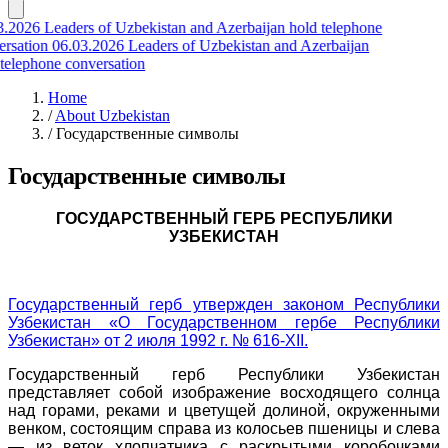
3.2026
Leaders of Uzbekistan and Azerbaijan hold telephone
rsation
06.03.2026
Leaders of Uzbekistan and Azerbaijan
telephone conversation
Home
/
About Uzbekistan
/
Государственные символы
Государственные символы
ГОСУДАРСТВЕННЫЙ ГЕРБ РЕСПУБЛИКИ
УЗБЕКИСТАН
Государственный герб утвержден законом Республики
Узбекистан «О Государственном гербе Республики
Узбекистан» от 2 июля 1992 г. № 616-XII.
Государственный герб Республики Узбекистан
представляет собой изображение восходящего солнца
над горами, реками и цветущей долиной, окруженными
венком, состоящим справа из колосьев пшеницы и слева
— из веток хлопчатника с раскрытыми коробочками