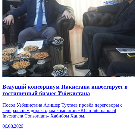
Ведущий консорциум Пакистана инвестирует в
гостиничный бизнес Узбекистана
Посол Узбекистана Алишер Тухтаев провёл переговоры с
генеральным директором компании «Khan International
Investment Consortium» Хабибом Ханом.
06.08.2026