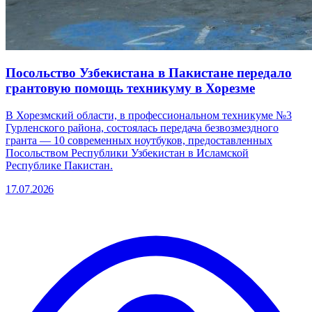
Посольство Узбекистана в Пакистане передало
грантовую помощь техникуму в Хорезме
В Хорезмский области, в профессиональном техникуме №3
Гурленского района, состоялась передача безвозмездного
гранта — 10 современных ноутбуков, предоставленных
Посольством Республики Узбекистан в Исламской
Республике Пакистан.
17.07.2026