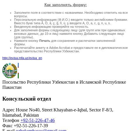
Как заполнять форму:
Заполните поля в соответствии с названиями. Необходимо ответить на все
вопросы.
Персональную информацию (Ф.И.О.) вводите только английскими буквами.
Вместо букв типа Ã, Ö, â, ç, ğ, ñ, ü, ş вводите A, O, a, c, g, n, u, s.
Введенную информацию проверяйте на точность.
Для заполнения формы следующему лицу (для групп или при одинаковых
визовых данных, до 15-и лиц) нажмите кнопку Добавить следующее лицо
(для группы).
Нажмите кнопку
Печать
для сохранения и распечатки заполненной
формы.
Распечатайте анкету в Adobe Acrobat и предоставьте ее в дипломатическое
представительство Республики Узбекистан.
http://evisa.mfa.uz/evisa_en
Посольство Республики Узбекистан в Исламской Республике
Пакистан
Консульский отдел
Адрес
House No40, Street Khayaban-e-Iqbal, Sector F-8/3,
Islamabad, Pakistan
Телефон
+92-51-226-47-46
Факс
+92-51-226-17-39
E-mail
uzbekembassy@gmail.com