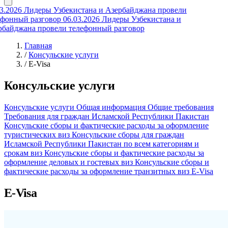
3.2026
Лидеры Узбекистана и Азербайджана провели
фонный разговор
06.03.2026
Лидеры Узбекистана и
байджана провели телефонный разговор
Главная
/
Консульские услуги
/
E-Visa
Консульские услуги
Консульские услуги
Общая информация
Общие требования
Требования для граждан Исламской Республики Пакистан
Консульские сборы и фактические расходы за оформление
туристических виз
Консульские сборы для граждан
Исламской Республики Пакистан по всем категориям и
срокам виз
Консульские сборы и фактические расходы за
оформление деловых и гостевых виз
Консульские сборы и
фактические расходы за оформление транзитных виз
E-Visa
E-Visa