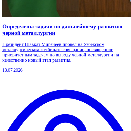
Определены задачи по дальнейшему развитию
черной металлургии
Президент Шавкат Мирзиёев провел на Узбекском
металлургическом комбинате совещание, посвященное
приоритетным задачам по выводу черной металлургии на
качественно новый этап развития.
13.07.2026