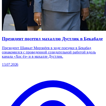
Президент посетил махаллю Дустлик в Бекабаде
Президент Шавкат Мирзиёев в ходе поездки в Бекабад
ознакомился с проведенной созидательной работой вдоль
канала «Хос ёз» и в махалле Дустлик.
13.07.2026