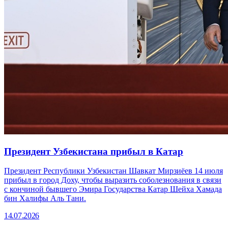
Президент Узбекистана прибыл в Катар
Президент Республики Узбекистан Шавкат Мирзиёев 14 июля
прибыл в город Доху, чтобы выразить соболезнования в связи
с кончиной бывшего Эмира Государства Катар Шейха Хамада
бин Халифы Аль Тани.
14.07.2026