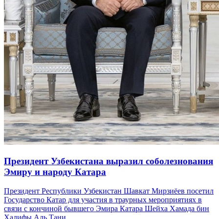
Президент Узбекистана выразил соболезнования
Эмиру и народу Катара
Президент Республики Узбекистан Шавкат Мирзиёев посетил
Государство Катар для участия в траурных мероприятиях в
связи с кончиной бывшего Эмира Катара Шейха Хамада бин
Халифы Аль Тани.