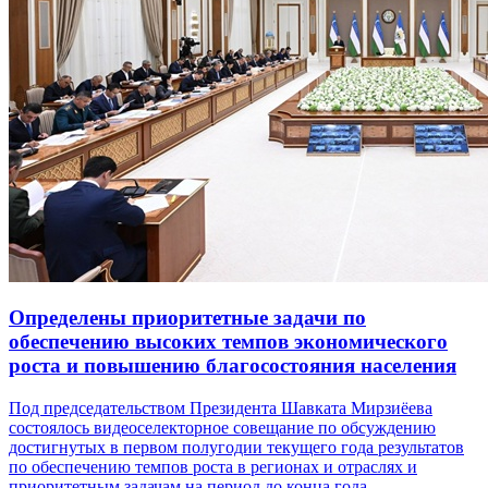
Определены приоритетные задачи по
обеспечению высоких темпов экономического
роста и повышению благосостояния населения
Под председательством Президента Шавката Мирзиёева
состоялось видеоселекторное совещание по обсуждению
достигнутых в первом полугодии текущего года результатов
по обеспечению темпов роста в регионах и отраслях и
приоритетным задачам на период до конца года.