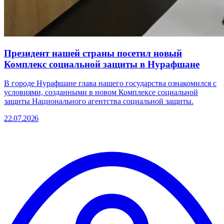
Президент нашей страны посетил новый
Комплекс социальной защиты в Нурафшане
В городе Нурафшане глава нашего государства ознакомился с
условиями, созданными в новом Комплексе социальной
защиты Национального агентства социальной защиты.
22.07.2026