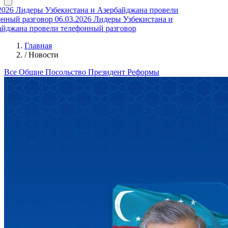
26
Лидеры Узбекистана и Азербайджана провели
ный разговор
06.03.2026
Лидеры Узбекистана и
джана провели телефонный разговор
Главная
/
Новости
Все
Общие
Посольство
Президент
Реформы