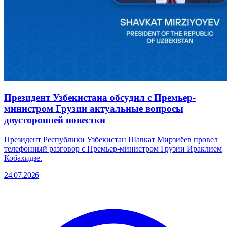
Президент Узбекистана обсудил с Премьер-
министром Грузии актуальные вопросы
двусторонней повестки
Президент Республики Узбекистан Шавкат Мирзиёев провел
телефонный разговор с Премьер-министром Грузии Ираклием
Кобахидзе.
24.07.2026