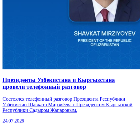
Президенты Узбекистана и Кыргызстана
провели телефонный разговор
Cостоялся телефонный разговор Президента Республики
Узбекистан Шавката Мирзиёева с Президентом Кыргызской
Республики Садыром Жапаровым.
24.07.2026