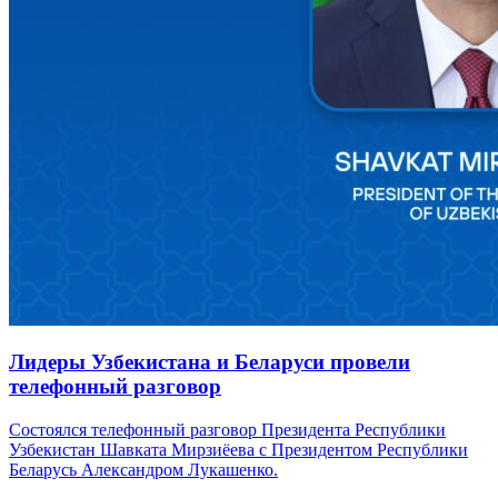
Лидеры Узбекистана и Беларуси провели
телефонный разговор
Состоялся телефонный разговор Президента Республики
Узбекистан Шавката Мирзиёева с Президентом Республики
Беларусь Александром Лукашенко.