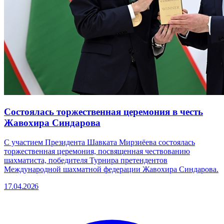
Состоялась торжественная церемония в честь
Жавохира Синдарова
С участием Президента Шавката Мирзиёева состоялась
торжественная церемония, посвященная чествованию
шахматиста, победителя Турнира претендентов
Международной шахматной федерации Жавохира Синдарова.
17.04.2026