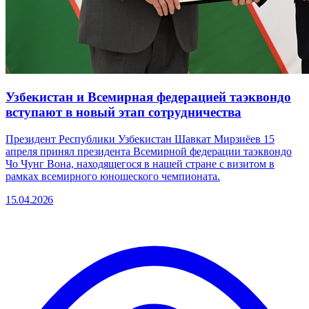
Узбекистан и Всемирная федерацией таэквондо
вступают в новый этап сотрудничества
Президент Республики Узбекистан Шавкат Мирзиёев 15
апреля принял президента Всемирной федерации таэквондо
Чо Чунг Вона, находящегося в нашей стране с визитом в
рамках всемирного юношеского чемпионата.
15.04.2026