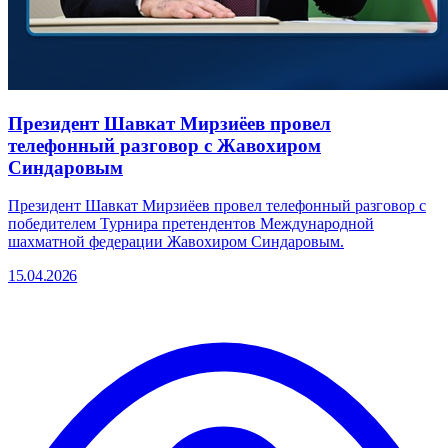
Президент Шавкат Мирзиёев провел
телефонный разговор с Жавохиром
Синдаровым
Президент Шавкат Мирзиёев провел телефонный разговор с
победителем Турнира претендентов Международной
шахматной федерации Жавохиром Синдаровым.
15.04.2026