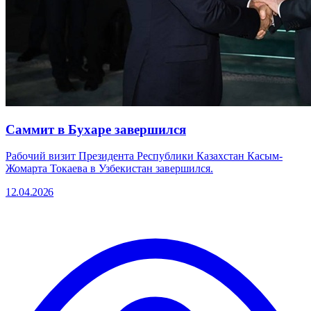
Саммит в Бухаре завершился
Рабочий визит Президента Республики Казахстан Касым-
Жомарта Токаева в Узбекистан завершился.
12.04.2026