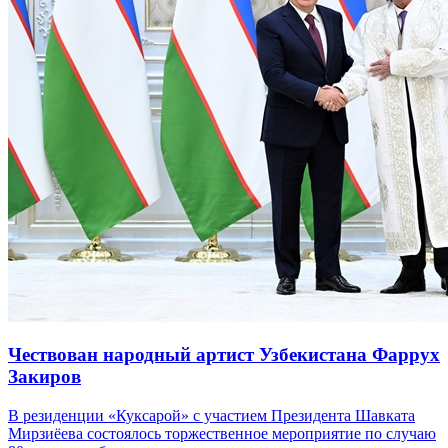
Чествован народный артист Узбекистана Фаррух
Закиров
В резиденции «Куксарой» с участием Президента Шавката
Мирзиёева состоялось торжественное мероприятие по случаю