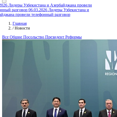
26
Лидеры Узбекистана и Азербайджана провели
ный разговор
06.03.2026
Лидеры Узбекистана и
джана провели телефонный разговор
Главная
/
Новости
Все
Общие
Посольство
Президент
Реформы