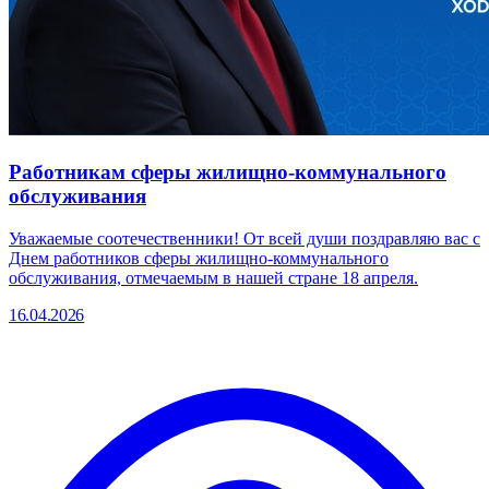
Работникам сферы жилищно-коммунального
обслуживания
Уважаемые соотечественники! От всей души поздравляю вас с
Днем работников сферы жилищно-коммунального
обслуживания, отмечаемым в нашей стране 18 апреля.
16.04.2026