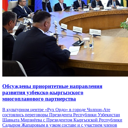
Обсуждены приоритетные направления
развития узбекско-кыргызского
многопланового партнерства
В культурном центре «Рух Ордо» в городе Чолпон-Ате
состоялись переговоры Президента Республики Узбекистан
Шавката Мирзиёева с Президентом Кыргызской Республики
Садыром Жапаровым в узком составе и с участием членов