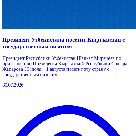
Президент Узбекистана посетит Кыргызстан с
государственным визитом
Президент Республики Узбекистан Шавкат Мирзиёев по
приглашению Президента Кыргызской Республики Садыра
Жапарова 30 июля – 1 августа посетит эту страну с
государственным визитом.
30.07.2026