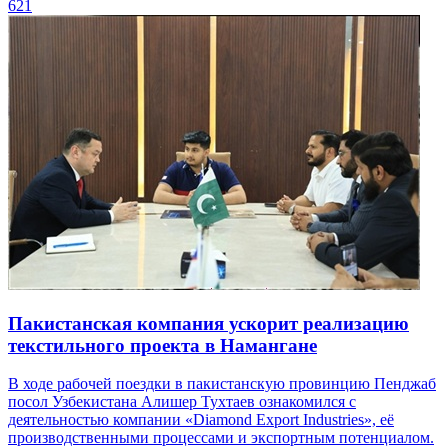
621
Пакистанская компания ускорит реализацию
текстильного проекта в Намангане
В ходе рабочей поездки в пакистанскую провинцию Пенджаб
посол Узбекистана Алишер Тухтаев ознакомился с
деятельностью компании «Diamond Export Industries», её
производственными процессами и экспортным потенциалом.