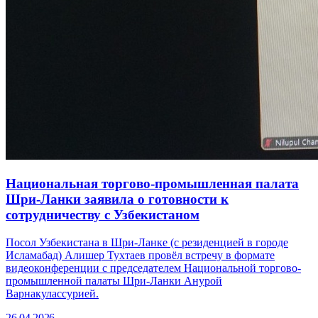
Национальная торгово-промышленная палата
Шри-Ланки заявила о готовности к
сотрудничеству с Узбекистаном
Посол Узбекистана в Шри-Ланке (с резиденцией в городе
Исламабад) Алишер Тухтаев провёл встречу в формате
видеоконференции с председателем Национальной торгово-
промышленной палаты Шри-Ланки Анурой
Варнакулассурией.
26.04.2026