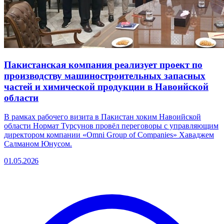
Пакистанская компания реализует проект по
производству машиностроительных запасных
частей и химической продукции в Навоийской
области
В рамках рабочего визита в Пакистан хоким Навоийской
области Нормат Турсунов провёл переговоры с управляющим
директором компании «Omni Group of Companies» Хаваджем
Салманом Юнусом.
01.05.2026