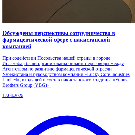
Обсуждены перспективы сотрудничества в
фармацевтической сфере с пакистанской
компанией
При содействии Посольства нашей страны в городе
Исламабад были организованы онлайн-переговоры между
Агентством по развитию фармацевтической отрасли
Узбекистана и руководством компании «Lucky Core Industries
Limited», входящей в состав пакистанского холдинга «Yunus
Brothers Group (YBG)».
17.04.2026