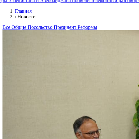
Узбекистана и Азербайджана провели телефонный разговор
06.0
Главная
/
Новости
Все
Общие
Посольство
Президент
Реформы