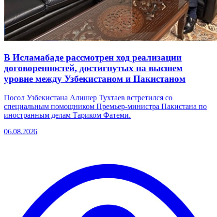
В Исламабаде рассмотрен ход реализации
договоренностей, достигнутых на высшем
уровне между Узбекистаном и Пакистаном
Посол Узбекистана Алишер Тухтаев встретился со
специальным помощником Премьер-министра Пакистана по
иностранным делам Тариком Фатеми.
06.08.2026