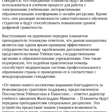
Ожидается, что переданные планшеты будут активно
использоваться в учебном процессе для работы с
электронными учебниками, интерактивными
образовательными платформами и онлайн-ресурсами. Кроме
того, они расширят возможности самостоятельного обучения
студентов и будут способствовать повышению уровня
цифровой грамотности.
Выступившие на церемонии передачи планшетов
преподаватели техникума отметили, что данная инициатива
является еще одним ярким примером эффективного
сотрудничества между зарубежными дипломатическими
представительствами Узбекистана, государственными
органами и образовательными учреждениями. Они также
подчеркнули, что подобная практическая помощь
способствует модернизации системы профессионального
образования страны и приведению ее в соответствие с
международными стандартами.
«От имени нашего коллектива выражаем благодарность за
безвозмездную грантовую поддержку, предоставленную
Посольством Узбекистана в Пакистане, – отметил директор
учебного заведения Жалолиддин Маматов. – Планшеты будут
переданы преподавателям специальных дисциплин. Эти
устройства предоставят нашим учащимся возможность
широко использовать электронные образовательные ресурсы,