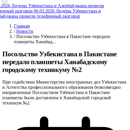
2026
Лидеры Узбекистана и Азербайджана провели
онный разговор
06.03.2026
Лидеры Узбекистана и
айджана провели телефонный разговор
Главная
/
Новости
/
Посольство Узбекистана в Пакистане передало
планшеты Ханабад...
Посольство Узбекистана в Пакистане
передало планшеты Ханабадскому
городскому техникуму №2
При содействии Министерства иностранных дел Узбекистана
и Агентства профессионального образования безвозмездно
направленные Посольством Узбекистана в Пакистане
планшеты были доставлены в Ханабадский городской
техникум №2.