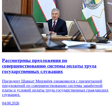
Рассмотрены предложения по
совершенствованию системы оплаты труда
государственных служащих
Президент Шавкат Мирзиёев ознакомился с презентацией
предложений по совершенствованию системы заработной
платы и условий оплаты труда государственных гражданских
служащих.
04.08.2026