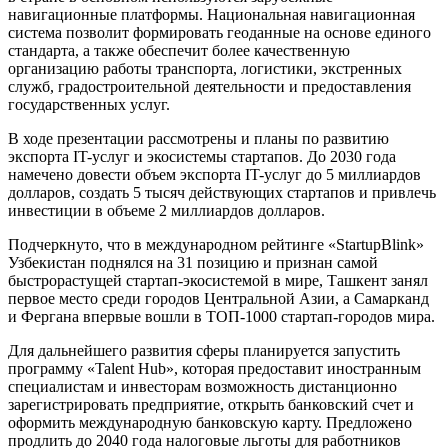
навигационные платформы. Национальная навигационная
система позволит формировать геоданные на основе единого
стандарта, а также обеспечит более качественную
организацию работы транспорта, логистики, экстренных
служб, градостроительной деятельности и предоставления
государственных услуг.
В ходе презентации рассмотрены и планы по развитию
экспорта IT-услуг и экосистемы стартапов. До 2030 года
намечено довести объем экспорта IT-услуг до 5 миллиардов
долларов, создать 5 тысяч действующих стартапов и привлечь
инвестиции в объеме 2 миллиардов долларов.
Подчеркнуто, что в международном рейтинге «StartupBlink»
Узбекистан поднялся на 31 позицию и признан самой
быстрорастущей стартап-экосистемой в мире, Ташкент занял
первое место среди городов Центральной Азии, а Самарканд
и Фергана впервые вошли в ТОП-1000 стартап-городов мира.
Для дальнейшего развития сферы планируется запустить
программу «Talent Hub», которая предоставит иностранным
специалистам и инвесторам возможность дистанционно
зарегистрировать предприятие, открыть банковский счет и
оформить международную банковскую карту. Предложено
продлить до 2040 года налоговые льготы для работников