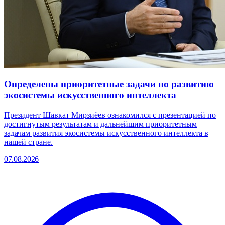
Определены приоритетные задачи по развитию
экосистемы искусственного интеллекта
Президент Шавкат Мирзиёев ознакомился с презентацией по
достигнутым результатам и дальнейшим приоритетным
задачам развития экосистемы искусственного интеллекта в
нашей стране.
07.08.2026