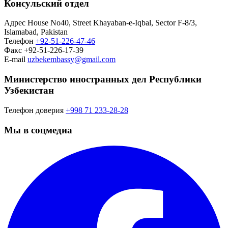
Консульский отдел
Адрес
House No40, Street Khayaban-e-Iqbal, Sector F-8/3,
Islamabad, Pakistan
Телефон
+92-51-226-47-46
Факс
+92-51-226-17-39
E-mail
uzbekembassy@gmail.com
Министерство иностранных дел Республики
Узбекистан
Телефон доверия
+998 71 233-28-28
Мы в соцмедиа