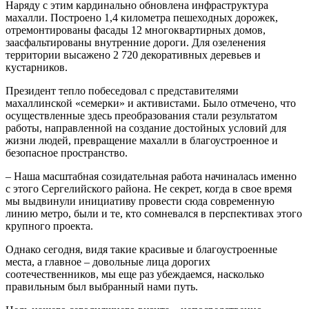
Наряду с этим кардинально обновлена инфраструктура
махалли. Построено 1,4 километра пешеходных дорожек,
отремонтированы фасады 12 многоквартирных домов,
заасфальтированы внутренние дороги. Для озеленения
территории высажено 2 720 декоративных деревьев и
кустарников.
Президент тепло побеседовал с представителями
махаллинской «семерки» и активистами. Было отмечено, что
осуществленные здесь преобразования стали результатом
работы, направленной на создание достойных условий для
жизни людей, превращение махалли в благоустроенное и
безопасное пространство.
– Наша масштабная созидательная работа начиналась именно
с этого Сергелийского района. Не секрет, когда в свое время
мы выдвинули инициативу провести сюда современную
линию метро, были и те, кто сомневался в перспективах этого
крупного проекта.
Однако сегодня, видя такие красивые и благоустроенные
места, а главное – довольные лица дорогих
соотечественников, мы еще раз убеждаемся, насколько
правильным был выбранный нами путь.