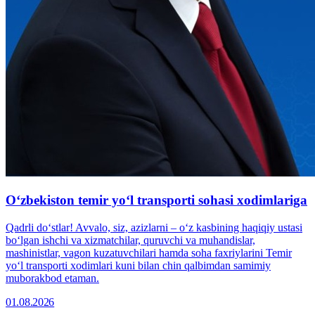
Oʻzbekiston temir yoʻl transporti sohasi xodimlariga
Qadrli doʻstlar! Avvalo, siz, azizlarni – oʻz kasbining haqiqiy ustasi
boʻlgan ishchi va xizmatchilar, quruvchi va muhandislar,
mashinistlar, vagon kuzatuvchilari hamda soha faxriylarini Temir
yoʻl transporti xodimlari kuni bilan chin qalbimdan samimiy
muborakbod etaman.
01.08.2026