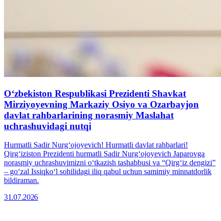
Oʻzbekiston Respublikasi Prezidenti Shavkat
Mirziyoyevning Markaziy Osiyo va Ozarbayjon
davlat rahbarlarining norasmiy Maslahat
uchrashuvidagi nutqi
Hurmatli Sadir Nurgʻojoyevich! Hurmatli davlat rahbarlari!
Qirgʻiziston Prezidenti hurmatli Sadir Nurgʻojoyevich Japarovga
norasmiy uchrashuvimizni oʻtkazish tashabbusi va “Qirgʻiz dengizi”
– goʻzal Issiqkoʻl sohilidagi iliq qabul uchun samimiy minnatdorlik
bildiraman.
31.07.2026