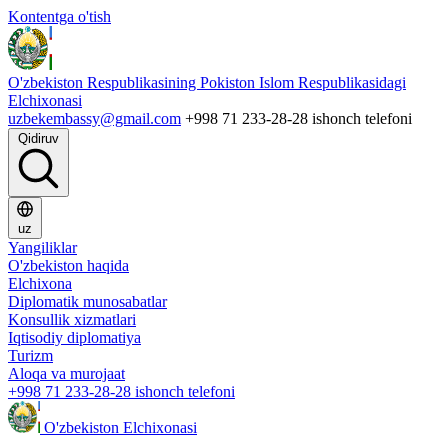
Kontentga o'tish
O'zbekiston Respublikasining Pokiston Islom Respublikasidagi
Elchixonasi
uzbekembassy@gmail.com
+998 71 233-28-28 ishonch telefoni
Qidiruv
uz
Yangiliklar
O'zbekiston haqida
Elchixona
Diplomatik munosabatlar
Konsullik xizmatlari
Iqtisodiy diplomatiya
Turizm
Aloqa va murojaat
+998 71 233-28-28 ishonch telefoni
O'zbekiston Elchixonasi