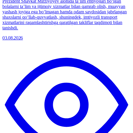
Prezident Shavkat Mirziyoyev alohida taʼlim ehtiyojlari boʻlgan
bolalarni taʼlim va ijtimoiy xizmatlar bilan qamrab olish, muayyan
yashash joyiga ega boʻlmagan hamda odam savdosidan jabrlangan
shaxslarni qoʻllab-quvvatlash, shuningdek, imtiyozli transport
xizmatlarini raqamlashtirishga qaratilgan takliflar taqdimoti bilan
tanishdi.
03.08.2026