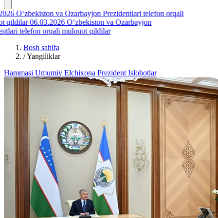
026
O‘zbekiston va Ozarbayjon Prezidentlari telefon orqali
ildilar
06.03.2026
O‘zbekiston va Ozarbayjon
lari telefon orqali muloqot qildilar
Bosh sahifa
/
Yangiliklar
Hammasi
Umumiy
Elchixona
Prezident
Islohotlar