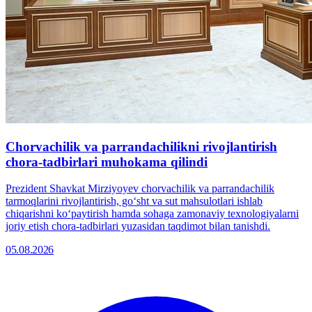
Chorvachilik va parrandachilikni rivojlantirish
chora-tadbirlari muhokama qilindi
Prezident Shavkat Mirziyoyev chorvachilik va parrandachilik
tarmoqlarini rivojlantirish, goʻsht va sut mahsulotlari ishlab
chiqarishni koʻpaytirish hamda sohaga zamonaviy texnologiyalarni
joriy etish chora-tadbirlari yuzasidan taqdimot bilan tanishdi.
05.08.2026