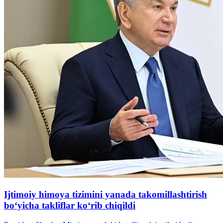
Ijtimoiy himoya tizimini yanada takomillashtirish
boʻyicha takliflar koʻrib chiqildi