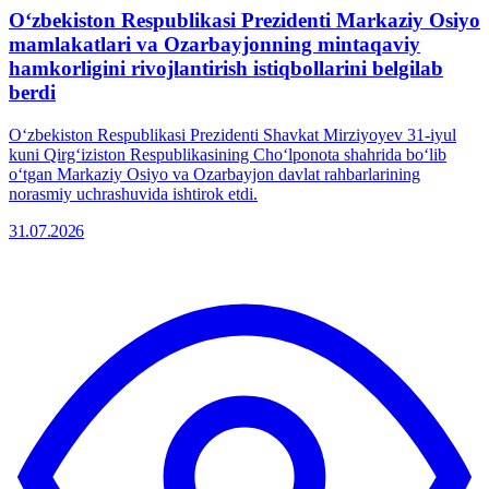
Oʻzbekiston Respublikasi Prezidenti Markaziy Osiyo
mamlakatlari va Ozarbayjonning mintaqaviy
hamkorligini rivojlantirish istiqbollarini belgilab
berdi
Oʻzbekiston Respublikasi Prezidenti Shavkat Mirziyoyev 31-iyul
kuni Qirgʻiziston Respublikasining Choʻlponota shahrida boʻlib
oʻtgan Markaziy Osiyo va Ozarbayjon davlat rahbarlarining
norasmiy uchrashuvida ishtirok etdi.
31.07.2026