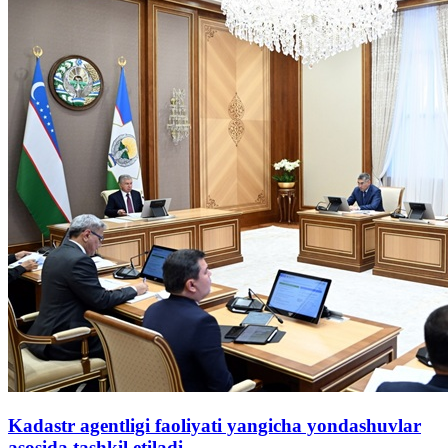
Kadastr agentligi faoliyati yangicha yondashuvlar
asosida tashkil etiladi