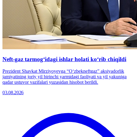
Neft-gaz tarmog‘idagi ishlar holati ko‘rib chiqildi
Prezident Shavkat Mirziyoyevga “O‘zbekneftgaz” aksiyadorlik
jamiyatining joriy yil birinchi yarmidagi faoliyati va yil yakuniga
qadar ustuvor vazifalari yuzasidan hisobot berildi.
03.08.2026