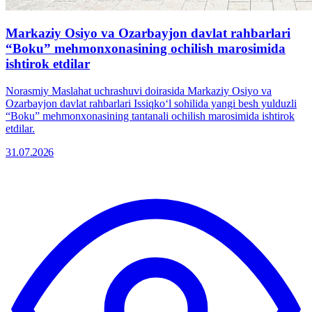
Markaziy Osiyo va Ozarbayjon davlat rahbarlari
“Boku” mehmonxonasining ochilish marosimida
ishtirok etdilar
Norasmiy Maslahat uchrashuvi doirasida Markaziy Osiyo va
Ozarbayjon davlat rahbarlari Issiqkoʻl sohilida yangi besh yulduzli
“Boku” mehmonxonasining tantanali ochilish marosimida ishtirok
etdilar.
31.07.2026