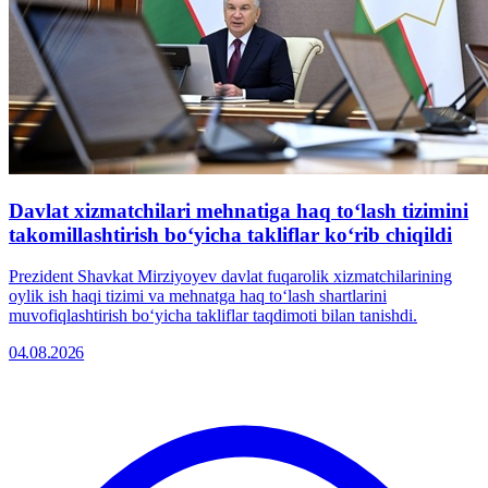
Davlat xizmatchilari mehnatiga haq toʻlash tizimini
takomillashtirish boʻyicha takliflar koʻrib chiqildi
Prezident Shavkat Mirziyoyev davlat fuqarolik xizmatchilarining
oylik ish haqi tizimi va mehnatga haq toʻlash shartlarini
muvofiqlashtirish boʻyicha takliflar taqdimoti bilan tanishdi.
04.08.2026