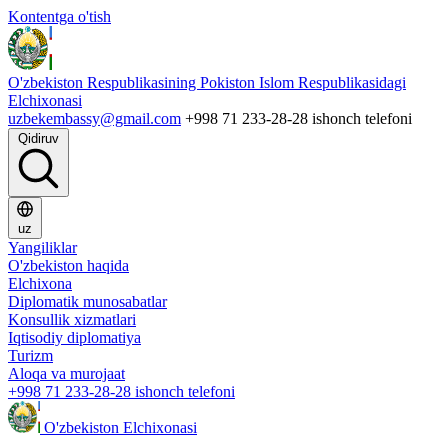
Kontentga o'tish
O'zbekiston Respublikasining Pokiston Islom Respublikasidagi
Elchixonasi
uzbekembassy@gmail.com
+998 71 233-28-28 ishonch telefoni
Qidiruv
uz
Yangiliklar
O'zbekiston haqida
Elchixona
Diplomatik munosabatlar
Konsullik xizmatlari
Iqtisodiy diplomatiya
Turizm
Aloqa va murojaat
+998 71 233-28-28 ishonch telefoni
O'zbekiston Elchixonasi