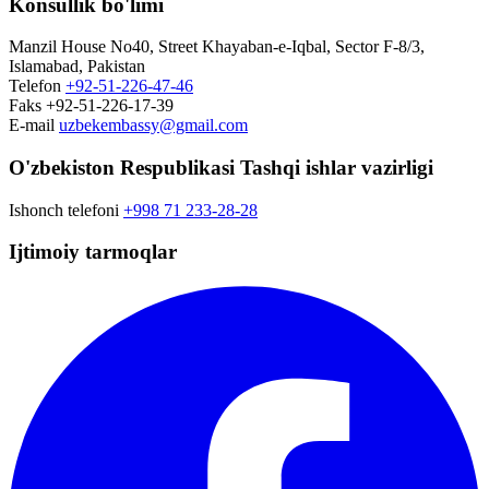
Konsullik bo'limi
Manzil
House No40, Street Khayaban-e-Iqbal, Sector F-8/3,
Islamabad, Pakistan
Telefon
+92-51-226-47-46
Faks
+92-51-226-17-39
E-mail
uzbekembassy@gmail.com
O'zbekiston Respublikasi Tashqi ishlar vazirligi
Ishonch telefoni
+998 71 233-28-28
Ijtimoiy tarmoqlar