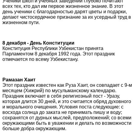
Ученики школ и учебных заведений глубоко почитают
всех тех, кто дал им первое жизненное знание. В этот
день ученики с благодарностью дарят цветы и подарки,
делают чистосердечное признание за их усердный труд в
жизненном пути.
8 декабря - День Конституции
Конституция Республики Узбекистан принята
Парламентом 8 декабря 1992 года. Этот праздник
отмечается по всему Узбекистану.
Рамазан Хаит
Этот праздник известен как Руза Хаит, он совпадает с 9-м
месяцем (Хижрий) по мусульманскому календарю.
Праздник включает в себя религиозный пост - Уразу,
которая длится 30 дней, и это считается обряд духовного
и морального очищения. Условия поста следующие: с
восхода солнца до заката не принимать пишу и воду;
сохранятся от дурных мыслей, предположений; со всеми
окружающими быть в уважении и делать по возможности
больше добра окружающим.