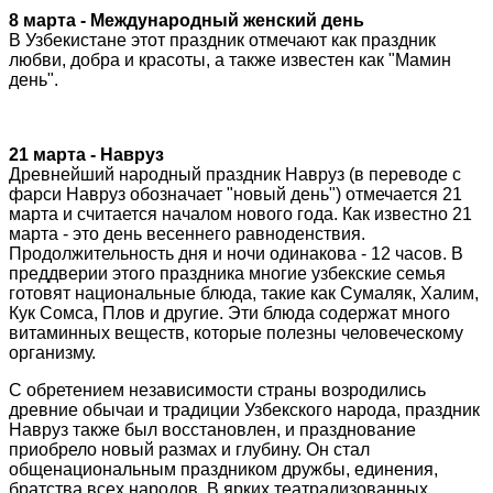
8 марта - Международный женский день
В Узбекистане этот праздник отмечают как праздник
любви, добра и красоты, а также известен как "Мамин
день".
21 марта - Навруз
Древнейший народный праздник Навруз (в переводе с
фарси Навруз обозначает "новый день") отмечается 21
марта и считается началом нового года. Как известно 21
марта - это день весеннего равноденствия.
Продолжительность дня и ночи одинакова - 12 часов. В
преддверии этого праздника многие узбекские семья
готовят национальные блюда, такие как Сумаляк, Халим,
Кук Сомса, Плов и другие. Эти блюда содержат много
витаминных веществ, которые полезны человеческому
организму.
С обретением независимости страны возродились
древние обычаи и традиции Узбекского народа, праздник
Навруз также был восстановлен, и празднование
приобрело новый размах и глубину. Он стал
общенациональным праздником дружбы, единения,
братства всех народов. В ярких театрализованных