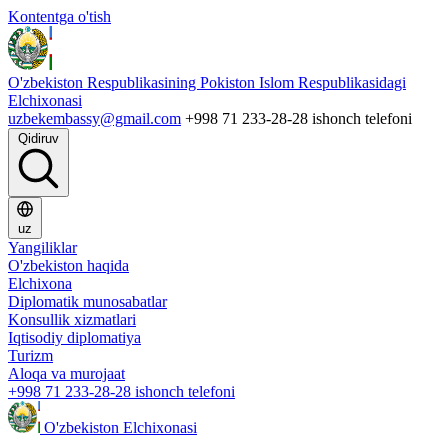
Kontentga o'tish
O'zbekiston Respublikasining Pokiston Islom Respublikasidagi
Elchixonasi
uzbekembassy@gmail.com
+998 71 233-28-28 ishonch telefoni
Qidiruv
uz
Yangiliklar
O'zbekiston haqida
Elchixona
Diplomatik munosabatlar
Konsullik xizmatlari
Iqtisodiy diplomatiya
Turizm
Aloqa va murojaat
+998 71 233-28-28 ishonch telefoni
O'zbekiston Elchixonasi