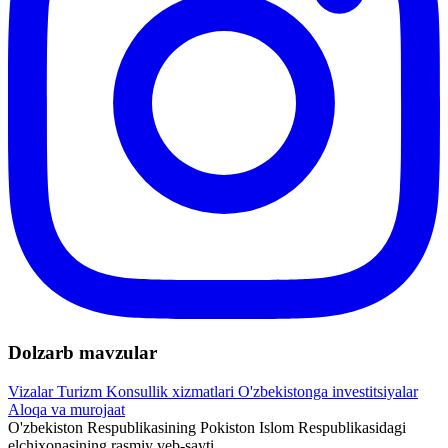
Dolzarb mavzular
Vizalar
Turizm
Konsullik xizmatlari
O'zbekistonga investitsiyalar
Aloqa va murojaat
O'zbekiston Respublikasining Pokiston Islom Respublikasidagi
elchixonasining rasmiy veb-sayti