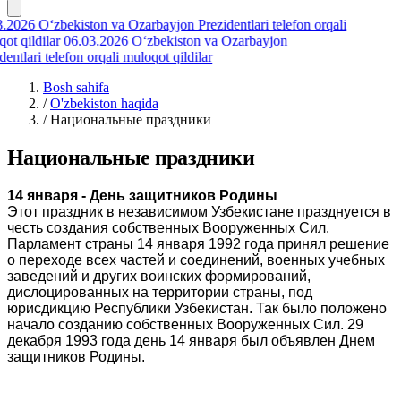
3.2026
O‘zbekiston va Ozarbayjon Prezidentlari telefon orqali
ot qildilar
06.03.2026
O‘zbekiston va Ozarbayjon
dentlari telefon orqali muloqot qildilar
Bosh sahifa
/
O'zbekiston haqida
/
Национальные праздники
Национальные праздники
14 января - День защитников Родины
Этот праздник в независимом Узбекистане празднуется в
честь создания собственных Вооруженных Сил.
Парламент страны 14 января 1992 года принял решение
о переходе всех частей и соединений, военных учебных
заведений и других воинских формирований,
дислоцированных на территории страны, под
юрисдикцию Республики Узбекистан. Так было положено
начало созданию собственных Вооруженных Сил. 29
декабря 1993 года день 14 января был объявлен Днем
защитников Родины.