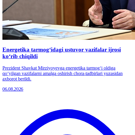
Energetika tarmogʻidagi ustuvor vazifalar ijrosi
koʻrib chiqildi
Prezident Shavkat Mirziyoyevga energetika tarmogʻi oldiga
qoʻyilgan vazifalarni amalga oshirish chora-tadbirlari yuzasidan
axborot berildi.
06.08.2026