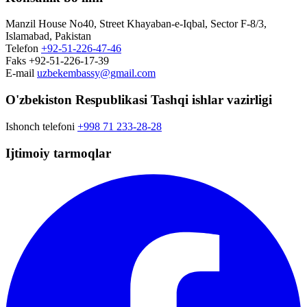
Manzil
House No40, Street Khayaban-e-Iqbal, Sector F-8/3,
Islamabad, Pakistan
Telefon
+92-51-226-47-46
Faks
+92-51-226-17-39
E-mail
uzbekembassy@gmail.com
O'zbekiston Respublikasi Tashqi ishlar vazirligi
Ishonch telefoni
+998 71 233-28-28
Ijtimoiy tarmoqlar