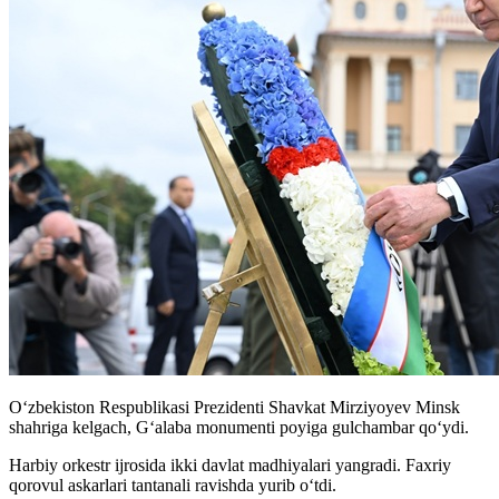
Oʻzbekiston Respublikasi Prezidenti Shavkat Mirziyoyev Minsk
shahriga kelgach, Gʻalaba monumenti poyiga gulchambar qoʻydi.
Harbiy orkestr ijrosida ikki davlat madhiyalari yangradi. Faxriy
qorovul askarlari tantanali ravishda yurib oʻtdi.