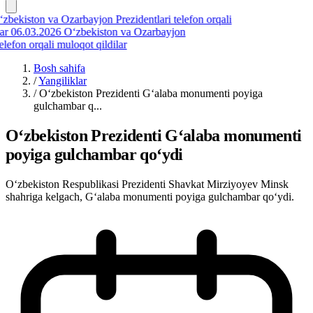
bekiston va Ozarbayjon Prezidentlari telefon orqali
r
06.03.2026
O‘zbekiston va Ozarbayjon
lefon orqali muloqot qildilar
Bosh sahifa
/
Yangiliklar
/
Oʻzbekiston Prezidenti Gʻalaba monumenti poyiga
gulchambar q...
Oʻzbekiston Prezidenti Gʻalaba monumenti
poyiga gulchambar qoʻydi
Oʻzbekiston Respublikasi Prezidenti Shavkat Mirziyoyev Minsk
shahriga kelgach, Gʻalaba monumenti poyiga gulchambar qoʻydi.