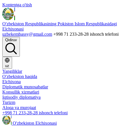
Kontentga o'tish
O'zbekiston Respublikasining Pokiston Islom Respublikasidagi
Elchixonasi
uzbekembassy@gmail.com
+998 71 233-28-28 ishonch telefoni
Qidiruv
uz
Yangiliklar
O'zbekiston haqida
Elchixona
Diplomatik munosabatlar
Konsullik xizmatlari
Iqtisodiy diplomatiya
Turizm
Aloqa va murojaat
+998 71 233-28-28 ishonch telefoni
O'zbekiston Elchixonasi