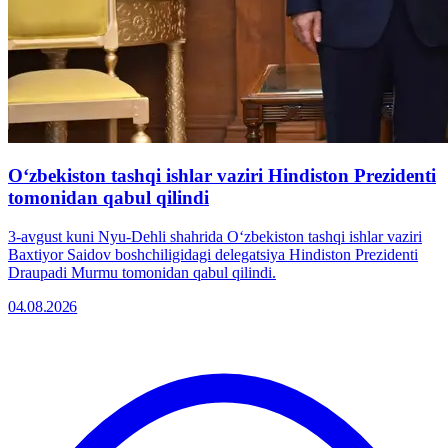
O‘zbekiston tashqi ishlar vaziri Hindiston Prezidenti
tomonidan qabul qilindi
3-avgust kuni Nyu-Dehli shahrida O‘zbekiston tashqi ishlar vaziri
Baxtiyor Saidov boshchiligidagi delegatsiya Hindiston Prezidenti
Draupadi Murmu tomonidan qabul qilindi.
04.08.2026