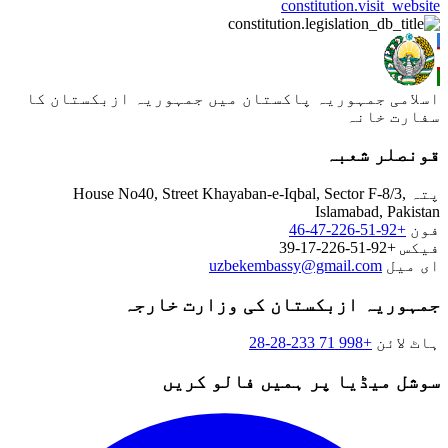
constitution.visit_websit
سلامی جمہوریہ پاکستان میں جمہوریہ ازبکستان کا
فارت خانہ
ونصلر شعبہ
تہ
House No40, Street Khayaban-e-Iqbal, Sector F-8/3,
Islamabad, Pakista
ون
+92-51-226-47-46
یکس
+92-51-226-17-39
ی میل
uzbekembassy@gmail.com
مہوریہ ازبکستان کی وزارت خارجہ
اٹ لائن
+998 71 233-28-28
وشل میڈیا پر ہمیں فالو کریں