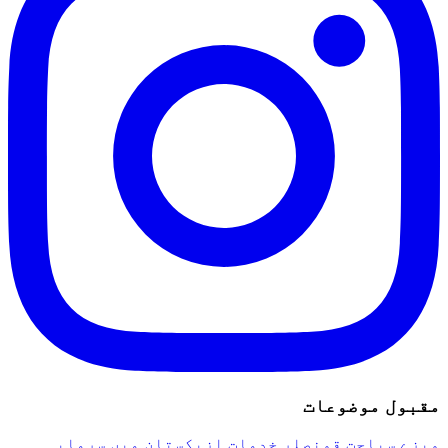
قبول موضوعات
یزے
سیاحت
قونصلر خدمات
ازبکستان میں سرمایہ