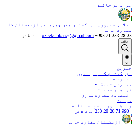
واد پر جائیں
سلامی جمہوریہ پاکستان میں جمہوریہ ازبکستان کا
فارت خانہ
99 71 233-28-28 ہاٹ لائن
uzbekembassy@gmail.com
تلاش
ur
بریں
زبکستان کے بارے میں
فارت خانہ
فارتی تعلقات
ونصلر خدمات
قتصادی سفارت کاری
یاحت
ابطہ اور درخواست فارم
ازبکستان سفارت خانہ