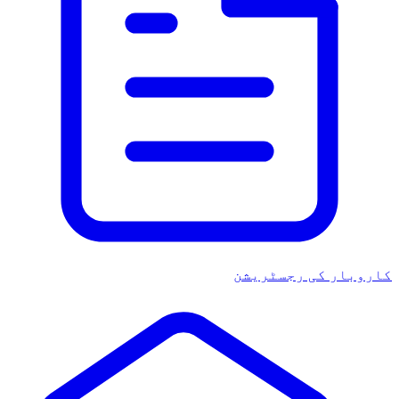
اروبار کی رجسٹریشن