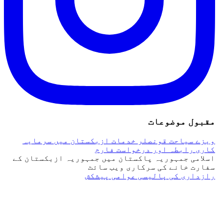
قبول موضوعات
یزے
سیاحت
قونصلر خدمات
ازبکستان میں سرمایہ
اری
رابطہ اور درخواست فارم
سلامی جمہوریہ پاکستان میں جمہوریہ ازبکستان کے
فارت خانے کی سرکاری ویب سائٹ
ازداری کی پالیسی
عوامی پیشکش