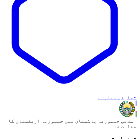
جارتی معاہدے
سلامی جمہوریہ پاکستان میں جمہوریہ ازبکستان کا
فارت خانہ
ونصلر شعبہ