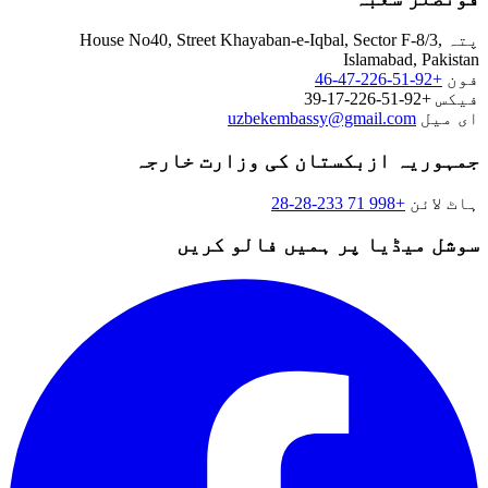
تہ
House No40, Street Khayaban-e-Iqbal, Sector F-8/3,
Islamabad, Pakist
ون
+92-51-226-47-46
یکس
+92-51-226-17-39
ی میل
uzbekembassy@gmail.com
مہوریہ ازبکستان کی وزارت خارجہ
اٹ لائن
+998 71 233-28-28
وشل میڈیا پر ہمیں فالو کریں